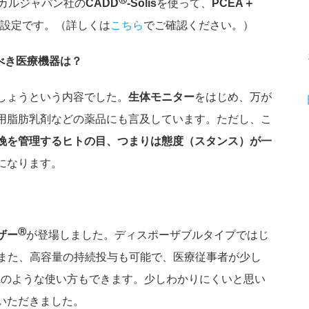
Ⓡ
カルジャパン社の
CADD
-Solis
を使って、
PCEA＋
設定です。（詳しくは
こちら
でご確認ください。）
すべき医療機器は？
しょうという内容でした。
生体モニター
をはじめ、万が
用脂肪乳剤などの薬品にも言及しています。ただし、こ
娩を管理するヒトの目、つまりは態度（スタンス）が一
になります。
Ⓡ
ザー
が登場しました。ディスポーザブルタイプではじ
。また、高容量の持続投与も可能で、医療従事者が少し
CAのような使い方もできます。少しわかりにくいと思い
いただきました。