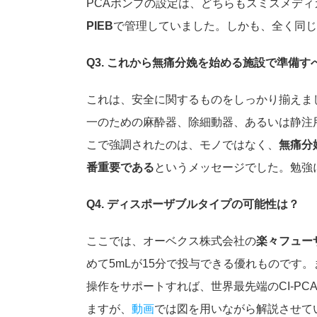
PCAポンプの設定は、どちらもスミスメディ
PIEB
で管理していました。しかも、全く同じ
Q3. これから無痛分娩を始める施設で準備
これは、安全に関するものをしっかり揃えま
一のための麻酔器、除細動器、あるいは静注
こで強調されたのは、モノではなく、
無痛分
番重要である
というメッセージでした。勉強
Q4. ディスポーザブルタイプの可能性は？
ここでは、オーベクス株式会社の
楽々フュー
めて5mLが15分で投与できる優れものです
操作をサポートすれば、世界最先端のCI-P
ますが、
動画
では図を用いながら解説させて