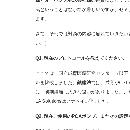
様
と
オーベクス株式会社様
の協賛によって実
式ということはなかなか難しいですが、セミ
ます。
さて、それでは対談の内容に触れていきたい
い。）
Q1. 現在のプロトコールを教えてください。
ここでは、国立成育医療研究センター（以下、成育
ルを比較しました。
鎮痛法
では、成育がCSEA
に、初期鎮痛に大きな違いがありました。ま
Ⓡ
LA Solutionsはアナペイン
でした。
Q2. 現在ご使用のPCAポンプ、またその設